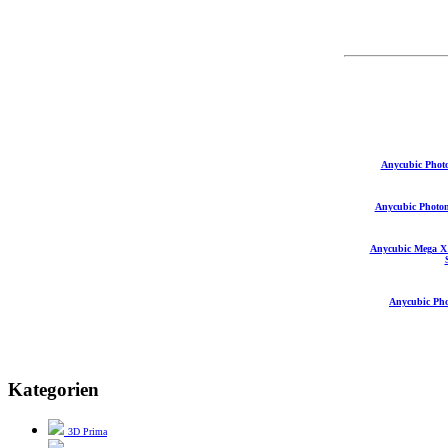
Anycubic Phot
Anycubic Photo
Anycubic Mega X 
Anycubic Ph
Kategorien
3D Prima