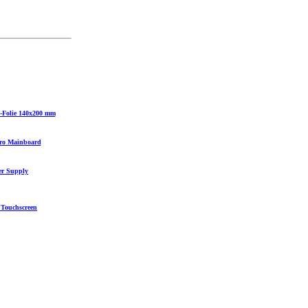
-Folie 140x200 mm
ro Mainboard
er Supply
 Touchscreen