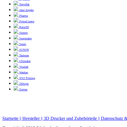
NinjaTek
ohne Angabe
Phaetus
PrimaCreator
Raise3D
Sinterit
Snapmaker
Sunlu
SUNON
Taulman
Ultimaker
Voxelab
Wanhao
XYZ Printing
ZMorph
Zortrax
Startseite ||
Hersteller ||
3D Drucker und Zubehörteile ||
Datenschutz 