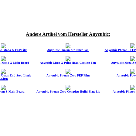
Andere Artikel vom Hersteller Anycubic:
on Mono X FEP Film
Anycubic Photon Air Filter Fan
Anycubic Photon - FEP
n Mono X Main Board
Anycubic Mega X Print Head Cooling Fan
Anycubic Mega Ze
X-axis End-Stop Limit
Anycubic Photon Zero FEP Film
Anycubic Pow
Switch
oton S Main Board
Anycubic Photon Zero Complete Build Plate kit
Anycubic Photon