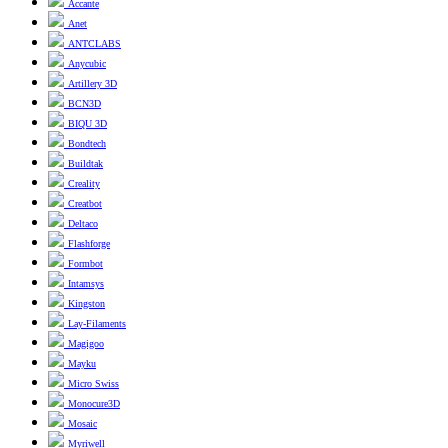
Accante
Anet
ANTCLABS
Anycubic
Artillery 3D
BCN3D
BIQU 3D
Bondtech
Buildtak
Creality
Creatbot
Deltaco
Flashforge
Formbot
Intamsys
Kingston
Lay-Filaments
Magigoo
Mayku
Micro Swiss
Monocure3D
Mosaic
Myriwell