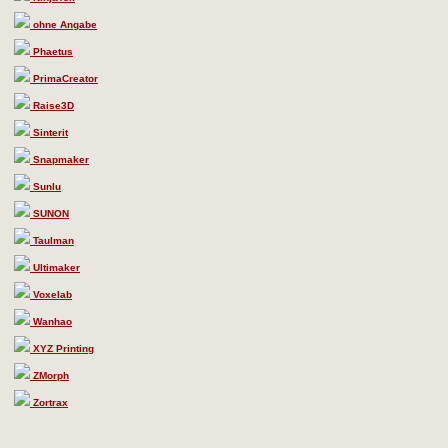
ohne Angabe
Phaetus
PrimaCreator
Raise3D
Sinterit
Snapmaker
Sunlu
SUNON
Taulman
Ultimaker
Voxelab
Wanhao
XYZ Printing
ZMorph
Zortrax