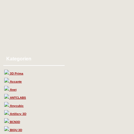
Kategorien
3D Prima
Accante
Anet
ANTCLABS
Anycubic
Artillery 3D
BCN3D
BIQU 3D