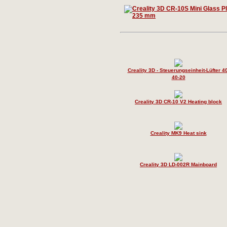
Creality 3D - Steuerungseinheit-Lüfter 40
40-20
Creality 3D CR-10 V2 Heating block
Creality MK9 Heat sink
Creality 3D LD-002R Mainboard