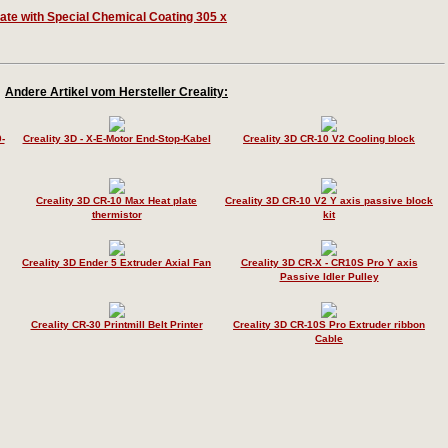
Andere Artikel vom Hersteller Creality:
-
Creality 3D - X-E-Motor End-Stop-Kabel
Creality 3D CR-10 V2 Cooling block
Creality 3D CR-10 Max Heat plate
Creality 3D CR-10 V2 Y axis passive block
thermistor
kit
Creality 3D Ender 5 Extruder Axial Fan
Creality 3D CR-X - CR10S Pro Y axis
Passive Idler Pulley
Creality CR-30 Printmill Belt Printer
Creality 3D CR-10S Pro Extruder ribbon
Cable