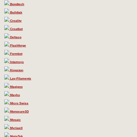
Bondtech
Buildtak
Creality
Creatbot
Deltaco
Flashforge
Formbot
Intamsys
Kingston
Lay-Filaments
Magigoo
Mayku
Micro Swiss
Monocure3D
Mosaic
Myriwell
NinjaTek