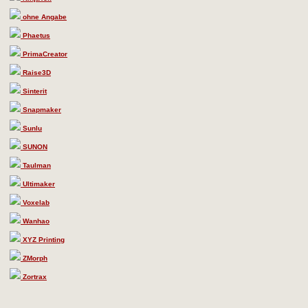
ohne Angabe
Phaetus
PrimaCreator
Raise3D
Sinterit
Snapmaker
Sunlu
SUNON
Taulman
Ultimaker
Voxelab
Wanhao
XYZ Printing
ZMorph
Zortrax