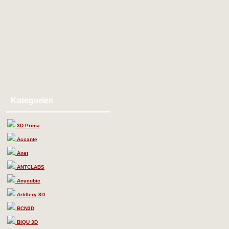
Kategorien
3D Prima
Accante
Anet
ANTCLABS
Anycubic
Artillery 3D
BCN3D
BIQU 3D