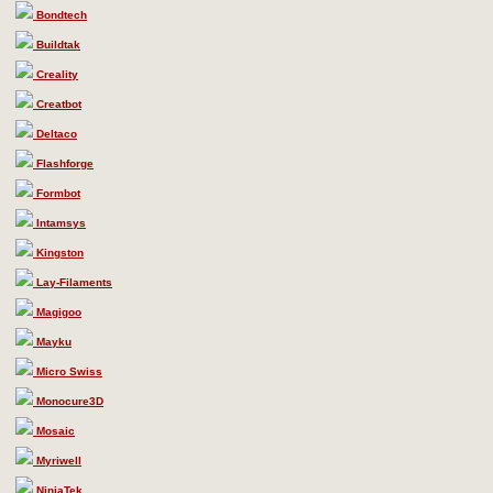
Bondtech
Buildtak
Creality
Creatbot
Deltaco
Flashforge
Formbot
Intamsys
Kingston
Lay-Filaments
Magigoo
Mayku
Micro Swiss
Monocure3D
Mosaic
Myriwell
NinjaTek