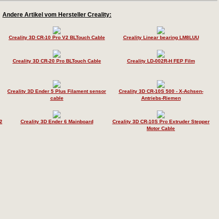
Andere Artikel vom Hersteller Creality:
Creality 3D CR-10 Pro V2 BLTouch Cable
Creality Linear bearing LM8LUU
Creality 3D CR-20 Pro BLTouch Cable
Creality LD-002R-H FEP Film
Creality 3D Ender 5 Plus Filament sensor
Creality 3D CR-10S 500 - X-Achsen-
cable
Antriebs-Riemen
2
Creality 3D Ender 6 Mainboard
Creality 3D CR-10S Pro Extruder Stepper
Motor Cable