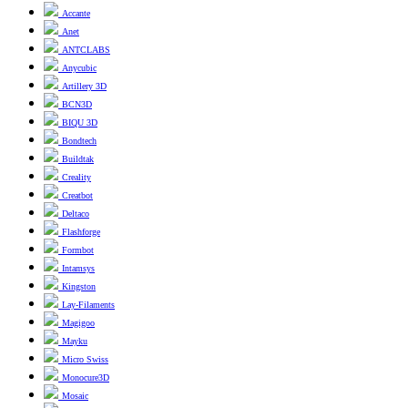
Accante
Anet
ANTCLABS
Anycubic
Artillery 3D
BCN3D
BIQU 3D
Bondtech
Buildtak
Creality
Creatbot
Deltaco
Flashforge
Formbot
Intamsys
Kingston
Lay-Filaments
Magigoo
Mayku
Micro Swiss
Monocure3D
Mosaic