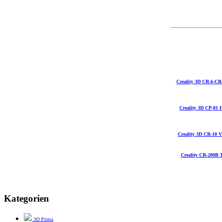
Creality 3D CR-6-CR
Creality 3D CP-01 
Creality 3D CR-10 V2
Creality CR-200B 
Kategorien
3D Prima