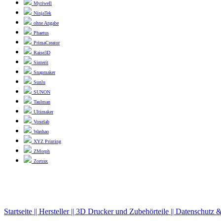
Myriwell
NinjaTek
ohne Angabe
Phaetus
PrimaCreator
Raise3D
Sinterit
Snapmaker
Sunlu
SUNON
Taulman
Ultimaker
Voxelab
Wanhao
XYZ Printing
ZMorph
Zortrax
Startseite ||
Hersteller ||
3D Drucker und Zubehörteile ||
Datenschutz 