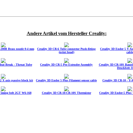
Andere Artikel vom Hersteller Creality:
-200B Brass nozzle 0-4 mm
Creality 3D CR-6 Tube connector Push-fitting
Creality 3D Ender 5 Y Axi
(print head)
cable
Heat Break - Throat Tube
Creality 3D CR-5 Pro Extruder Assembly
Creality 3D CR-10S Baupl
Druckbett 31
 X axis passive block kit
Creality 3D Ender 5 Plus Filament sensor cable
Creality 3D CR-10 - Y
Timing belt 2GT W6-168
Creality 3D CR-10-CR-10S Thermistor
Creality 3D Ender-5 Plus 