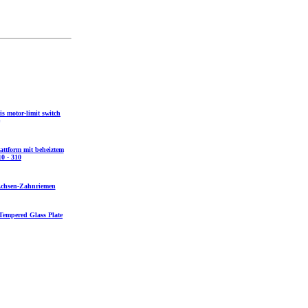
s motor-limit switch
attform mit beheiztem
0 - 310
-Achsen-Zahnriemen
Tempered Glass Plate