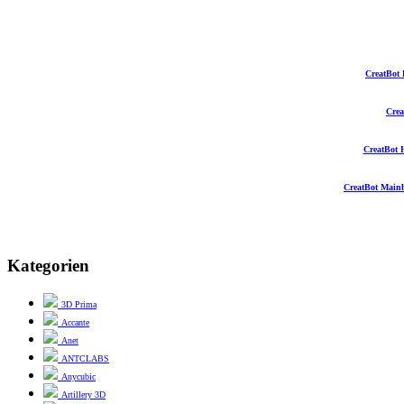
CreatBot 
Crea
CreatBot 
CreatBot Mainb
Kategorien
3D Prima
Accante
Anet
ANTCLABS
Anycubic
Artillery 3D