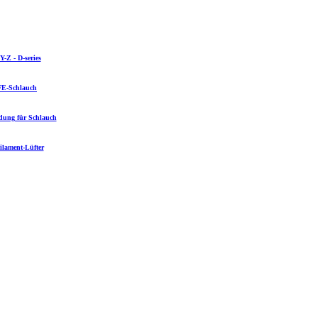
-Z - D-series
FE-Schlauch
dung für Schlauch
ilament-Lüfter