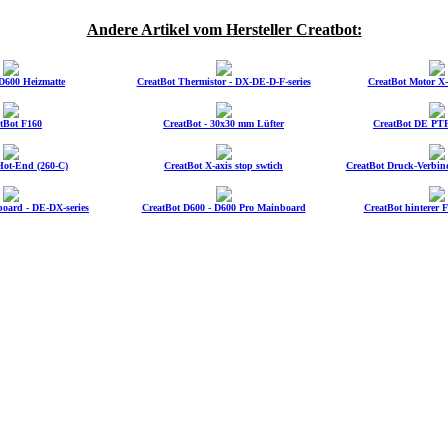
Andere Artikel vom Hersteller Creatbot:
D600 Heizmatte
CreatBot Thermistor - DX-DE-D-F-series
CreatBot Motor X-Y
tBot F160
CreatBot - 30x30 mm Lüfter
CreatBot DE PT
Hot-End (260-C)
CreatBot X-axis stop swtich
CreatBot Druck-Verbin
oard - DE-DX-series
CreatBot D600 - D600 Pro Mainboard
CreatBot hinterer F