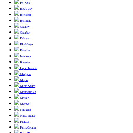
BCN3D
BIQU 3D
Bondtech
Buildtak
Creality
Creatbot
Deltaco
Flashforge
Formbot
Intamsys
Kingston
Lay-Filaments
Magigoo
Mayku
Micro Swiss
Monocure3D
Mosaic
Myriwell
NinjaTek
ohne Angabe
Phaetus
PrimaCreator