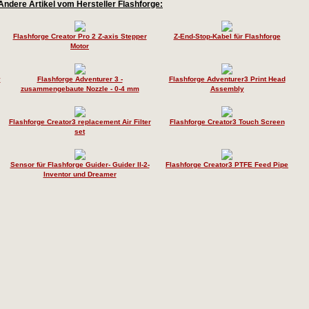
Andere Artikel vom Hersteller Flashforge:
Flashforge Creator Pro 2 Z-axis Stepper
Z-End-Stop-Kabel für Flashforge
Motor
y
Flashforge Adventurer 3 -
Flashforge Adventurer3 Print Head
zusammengebaute Nozzle - 0-4 mm
Assembly
Flashforge Creator3 replacement Air Filter
Flashforge Creator3 Touch Screen
set
Sensor für Flashforge Guider- Guider II-2-
Flashforge Creator3 PTFE Feed Pipe
Inventor und Dreamer