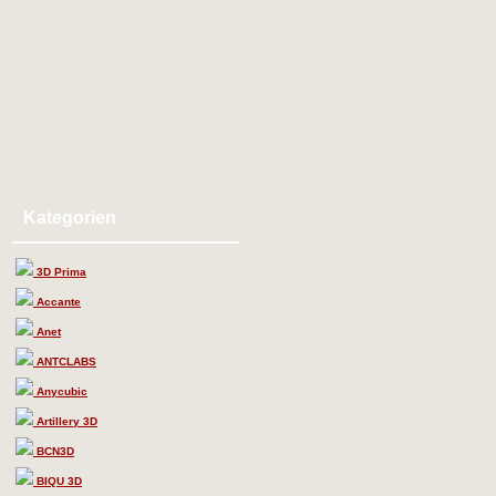
Kategorien
3D Prima
Accante
Anet
ANTCLABS
Anycubic
Artillery 3D
BCN3D
BIQU 3D