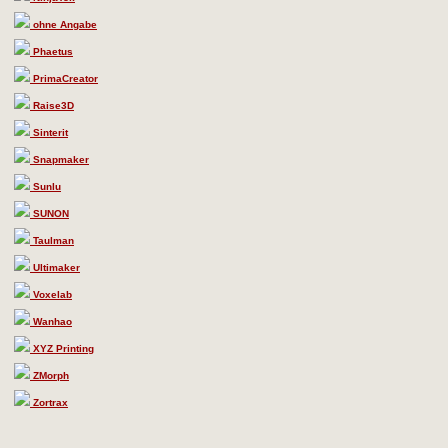
ohne Angabe
Phaetus
PrimaCreator
Raise3D
Sinterit
Snapmaker
Sunlu
SUNON
Taulman
Ultimaker
Voxelab
Wanhao
XYZ Printing
ZMorph
Zortrax