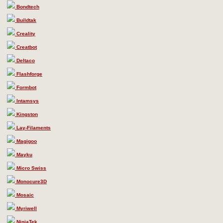
Bondtech
Buildtak
Creality
Creatbot
Deltaco
Flashforge
Formbot
Intamsys
Kingston
Lay-Filaments
Magigoo
Mayku
Micro Swiss
Monocure3D
Mosaic
Myriwell
NinjaTek