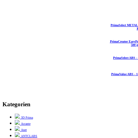
PrimaSelect METAL P
PrimaCreator EasyPr
500 g
PrimaSelect ABS - 
PrimaValue ABS - 1-
Kategorien
3D Prima
Accante
Anet
ANTCLABS