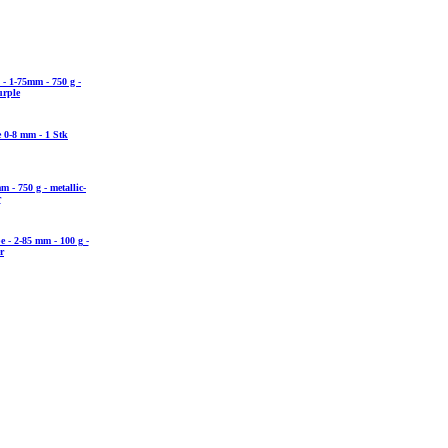
- 1-75mm - 750 g -
urple
e 0-8 mm - 1 Stk
 - 750 g - metallic-
r
 - 2-85 mm - 100 g -
r