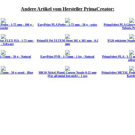
Andere Artikel vom Hersteller PrimaCreator:
robe - 1-75 mm - 100 g -
EasyPrint PLA Probe - 1-75 mm - 50 g - weiss
PrimaSelect PLA Glossy 
Kupfer
Nebula P
int FLEX 95A - 1-75 mm -
PrimaFil Pei ULTEM Sheet 305 x 305 mm - 0-2
P120 gehärtete Nozzl
 - Schwarz
mm
1-75mm - 50 g - Natural
EasyPrint PVB - 1-75mm - 1 kg - Natural
PrimaSelect PLA - 1-75 mm
silbe
75mm - 50 g spool - Blue
MK10 Nickel Plated Copper Nozzle 0-25 mm
PrimaSelect METAL Probe
(For all-metal hot-ends) - 1 pcs
Kupfe