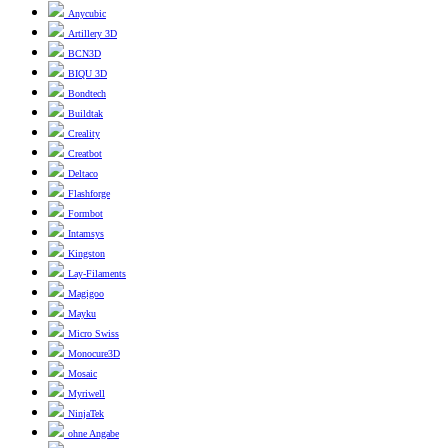
Anycubic
Artillery 3D
BCN3D
BIQU 3D
Bondtech
Buildtak
Creality
Creatbot
Deltaco
Flashforge
Formbot
Intamsys
Kingston
Lay-Filaments
Magigoo
Mayku
Micro Swiss
Monocure3D
Mosaic
Myriwell
NinjaTek
ohne Angabe