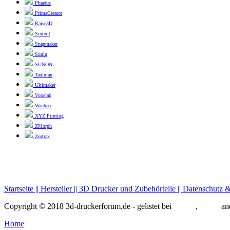
Phaetus
PrimaCreator
Raise3D
Sinterit
Snapmaker
Sunlu
SUNON
Taulman
Ultimaker
Voxelab
Wanhao
XYZ Printing
ZMorph
Zortrax
Startseite ||
Hersteller ||
3D Drucker und Zubehörteile ||
Datenschutz 
Copyright © 2018 3d-druckerforum.de - gelistet bei
google
,
bingT
an
Home