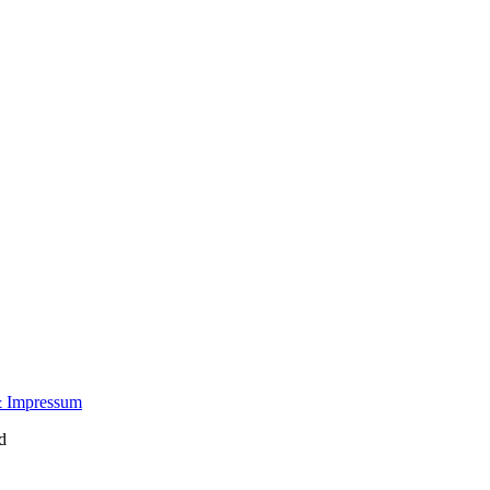
& Impressum
d
yahoo!®