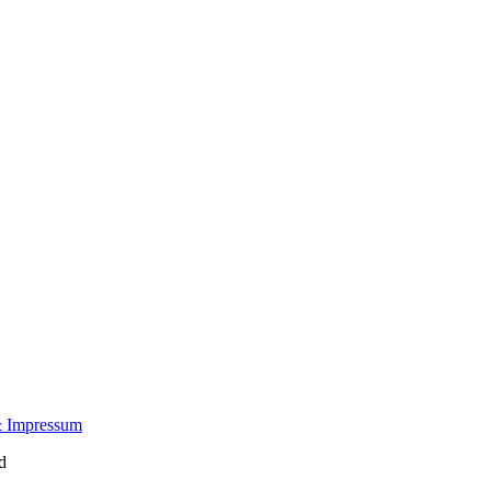
& Impressum
d
yahoo!®