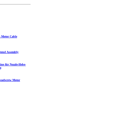
s Motor Cable
otend Assembly
ine für Nozzle-Hebe-
m
Leadscrew Motor