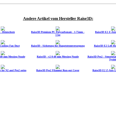
Andere Artikel vom Hersteller Raise3D:
- Hitzeschutz
Raise3D Premium PC Polycarbonate - 1-75mm -
Raise3D E2 Z-Axi
1 kg
Cooling Fan Duct
Raise3D - Sicherung für Hauptstromversorgung
Raise3D E2 Left H
-40 mm Messing-Nozzle
Raise3D - v2 0-40 mm Messing-Nozzle
Raise3D Pro2 - Steuerplat
Syste
 for N2 and Pro2 series
Raise3D Pro2 Filament Run-out Cover
Raise3D E2 Z-Axis 