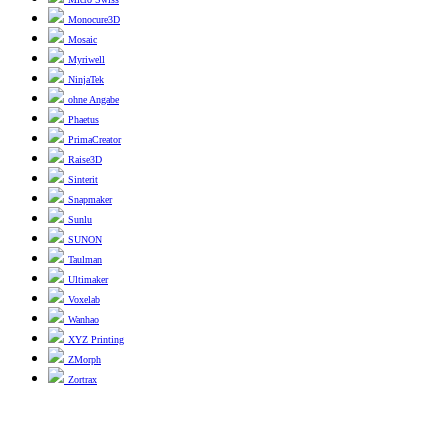
Monocure3D
Mosaic
Myriwell
NinjaTek
ohne Angabe
Phaetus
PrimaCreator
Raise3D
Sinterit
Snapmaker
Sunlu
SUNON
Taulman
Ultimaker
Voxelab
Wanhao
XYZ Printing
ZMorph
Zortrax