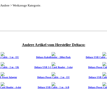
 > Andere > Werkzeuge Kategorie.
Andere Artikel vom Hersteller Deltaco:
r Cable - 1 m - EU
Deltaco Kabelbinder - 200er-Pack
Deltaco USB Cable -
r Cable - 2 m - UK
Deltaco USB 3-1 Card Reader - 3-slot
Deltaco Power Cab
B Power Adapter
Deltaco Power Cable - 2 m - EU
Deltaco USB Cable
Card Reader - 4-slot
Deltaco USB Cable - 1 m - A-B
Deltaco Power Cab