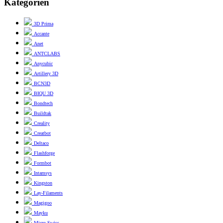
Kategorien
3D Prima
Accante
Anet
ANTCLABS
Anycubic
Artillery 3D
BCN3D
BIQU 3D
Bondtech
Buildtak
Creality
Creatbot
Deltaco
Flashforge
Formbot
Intamsys
Kingston
Lay-Filaments
Magigoo
Mayku
Micro Swiss