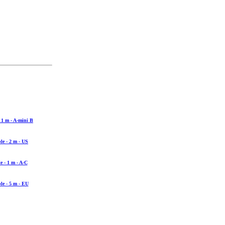
 1 m - A-mini B
le - 2 m - US
 - 1 m - A-C
le - 5 m - EU