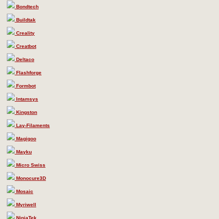
Bondtech
Buildtak
Creality
Creatbot
Deltaco
Flashforge
Formbot
Intamsys
Kingston
Lay-Filaments
Magigoo
Mayku
Micro Swiss
Monocure3D
Mosaic
Myriwell
NinjaTek