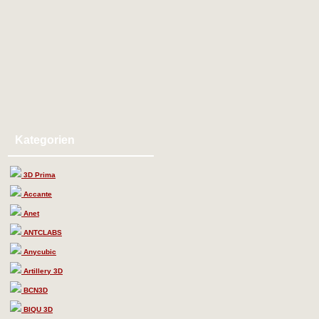
Kategorien
3D Prima
Accante
Anet
ANTCLABS
Anycubic
Artillery 3D
BCN3D
BIQU 3D