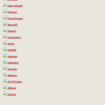
ohne Angabe
Phaetus
PrimaCreator
Raise3D
Sinterit
Snapmaker
Sunlu
SUNON
Taulman
Ultimaker
Voxelab
Wanhao
XYZ Printing
ZMorph
Zortrax