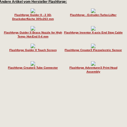
Andere Artikel vom Hersteller Flashforge:
Flashforge Guider II - 2 3D-
Flashforge - Extruder-Turbo-Lüfter
Druckoberfläche 305x263 mm
Flashforge Guider II Brass Nozzle for High
Flashforge Inventor X-axis End Stop Cable
Temp- Hot-End 0-4 mm
Flashforge Guider II Touch Screen
Flashforge Creator3 Piezoelectric Sensor
Flashforge Creator3 Tube Connector
Flashforge Adventurer3 Print Head
Assembly