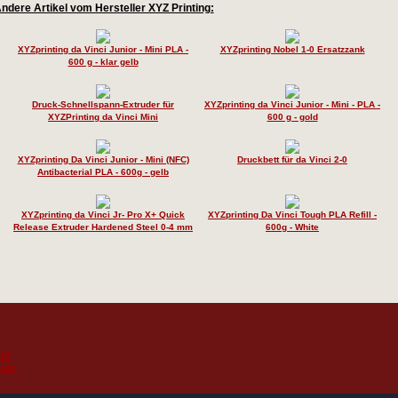
ndere Artikel vom Hersteller XYZ Printing:
XYZprinting da Vinci Junior - Mini PLA -
XYZprinting Nobel 1-0 Ersatzzank
600 g - klar gelb
Druck-Schnellspann-Extruder für
XYZprinting da Vinci Junior - Mini - PLA -
XYZPrinting da Vinci Mini
600 g - gold
XYZprinting Da Vinci Junior - Mini (NFC)
Druckbett für da Vinci 2-0
Antibacterial PLA - 600g - gelb
XYZprinting da Vinci Jr- Pro X+ Quick
XYZprinting Da Vinci Tough PLA Refill -
Release Extruder Hardened Steel 0-4 mm
600g - White
nd
sum