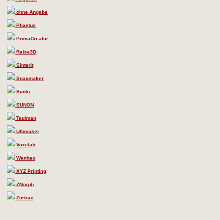
ohne Angabe
Phaetus
PrimaCreator
Raise3D
Sinterit
Snapmaker
Sunlu
SUNON
Taulman
Ultimaker
Voxelab
Wanhao
XYZ Printing
ZMorph
Zortrax