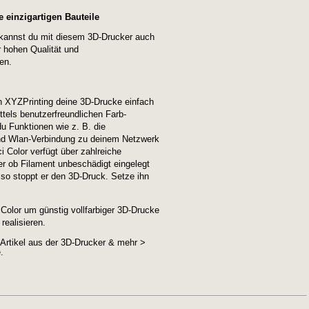
e einzigartigen Bauteile
 kannst du mit diesem 3D-Drucker auch
r hohen Qualität und
en.
n XYZPrinting deine 3D-Drucke einfach
ttels benutzerfreundlichen Farb-
u Funktionen wie z. B. die
und Wlan-Verbindung zu deinem Netzwerk
i Color verfügt über zahlreiche
er ob Filament unbeschädigt eingelegt
, so stoppt er den 3D-Druck. Setze ihn
 Color um günstig vollfarbiger 3D-Drucke
realisieren.
n Artikel aus der 3D-Drucker & mehr >
.