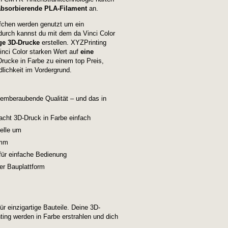
absorbierende PLA-Filament
an.
pfchen werden genutzt um ein
urch kannst du mit dem da Vinci Color
ge 3D-Drucke
erstellen. XYZPrinting
inci Color starken Wert auf
eine
Drucke in Farbe zu einem top Preis,
dlichkeit im Vordergrund.
temberaubende Qualität – und das in
acht 3D-Druck in Farbe einfach
elle um
 mm
für einfache Bedienung
er Bauplattform
ür einzigartige Bauteile. Deine 3D-
ing werden in Farbe erstrahlen und dich