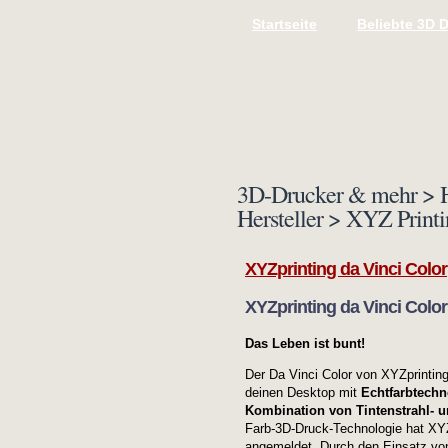
Startseite
Beliebte 3D 
3D-Drucker & mehr > H
Hersteller > XYZ Print
XYZprinting da Vinci Color
XYZprinting da Vinci Color
Das Leben ist bunt!
Der Da Vinci Color von XYZprinting
deinen Desktop mit
Echtfarbtechn
Kombination von Tintenstrahl- 
Farb-3D-Druck-Technologie hat XYZ
angemeldet. Durch den Einsatz vo