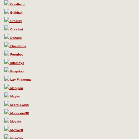
Bondtech
Buildtak
Creality
Creatbot
Deltaco
Flashforge
Formbot
Intamsys
Kingston
Lay-Filaments
Magigoo
Mayku
Micro Swiss
Monocure3D
Mosaic
Myriwell
NinjaTek