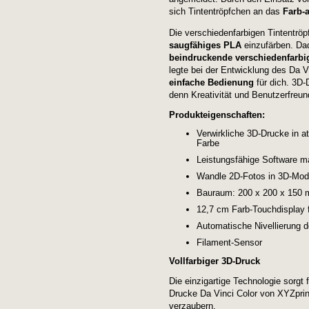
sich Tintentröpfchen an das
Farb-
Die verschiedenfarbigen Tintentrö
saugfähiges PLA
einzufärben. Dad
beindruckende verschiedenfarbi
legte bei der Entwicklung des Da V
einfache Bedienung
für dich. 3D-
denn Kreativität und Benutzerfreun
Produkteigenschaften:
Verwirkliche 3D-Drucke in a
Farbe
Leistungsfähige Software m
Wandle 2D-Fotos in 3D-Mod
Bauraum: 200 x 200 x 150
12,7 cm Farb-Touchdisplay 
Automatische Nivellierung d
Filament-Sensor
Vollfarbiger 3D-Druck
Die einzigartige Technologie sorgt f
Drucke Da Vinci Color von XYZprint
verzaubern.