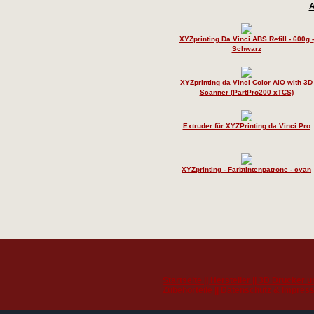
A
XYZprinting Da Vinci ABS Refill - 600g -
Schwarz
XYZprinting da Vinci Color AiO with 3D
Scanner (PartPro200 xTCS)
Extruder für XYZPrinting da Vinci Pro
XYZprinting - Farbtintenpatrone - cyan
Startseite ||
Hersteller ||
3D Drucker u
Zubehörteile ||
Datenschutz & Impres