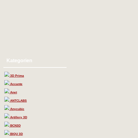
Kategorien
3D Prima
Accante
Anet
ANTCLABS
Anycubic
Artillery 3D
BCN3D
BIQU 3D